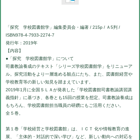
「探究 学校図書館学」編集委員会・編著 / 215p / Ａ5判 /
ISBN978-4-7933-2274-7
発行年：2019年
【内容】
●「探究 学校図書館学」について
司書教諭養成のテキスト「シリーズ学校図書館学」をリニューア
ル。探究活動をより一層進める観点にたち、また、図書館経営や
学校教育等の新しい知見を踏まえています。
2019年1月に全国ＳＬＡが発表した「学校図書館司書教諭講習講
義指針」に基づき、各巻とも15回の授業を想定。司書教諭養成は
もちろん、学校図書館担当職員の研鑽にもご活用ください。
全５巻。
第１巻「学校経営と学校図書館」は、ＩＣＴ 化や情報教育の進
展、「主体的・対話的で深い学び」など、新しい動向への対応を