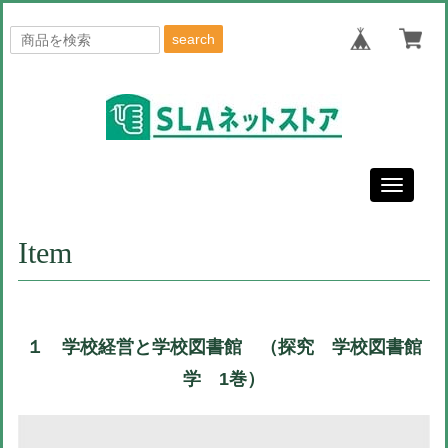
search
Toggle
navigati
Item
１ 学校経営と学校図書館 （探究 学校図書館
学 1巻）