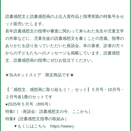
読書感想文と読書感想画の上位入賞作品と指導実践の特集号をセ
ット販売いたします。
長年読書感想文の指導や審査に関わって来られた先生や児童文学
の作家などに、児童生徒の読書感想文を書くことの意義、指導の
ありかたを語り合っていただいた座談会。本の著者、訳者の方々
からの子どもたちへのメッセージも掲載しています。読書感想
文、読書感想画の指導にぜひお役立てください。
★SLAネットストア 限定商品です★
【「感想文、感想画に取り組もう！」セット】５月号・10月号・
２月号各1冊のセットです
●2025年５月号（895号）
特集Ⅰ［〈座談会〉読書感想文の今、ここから］
特集Ⅱ［読書感想文指導の取組み］
▼もくじはこちら
https://www.j-